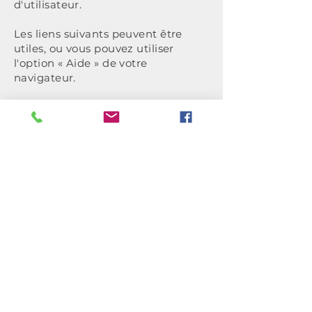
d'utilisateur.
Les liens suivants peuvent être
utiles, ou vous pouvez utiliser
l'option « Aide » de votre
navigateur.
Paramètres des cookies dans
Firefox
Paramètres des cookies dans
Internet Explorer
Paramètres des cookies dans
Google Chrome
Paramètres des cookies dans Safari
(OS X)
Paramètres des cookies dans Safari
(iOS)