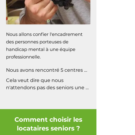
Nous allons confier l'encadrement
des personnes porteuses de
handicap mental à une équipe
professionnelle.
Nous avons rencontré 5 centres 
d’encadrement proches de 
Cela veut dire que nous 
Chastre, réfléchi aux horaires et 
n'attendons pas des seniors une 
types d’accompagnement 
aide structurelle pour s'occuper de 
nécessaires, et estimé ainsi son 
leurs voisins voisines porteurs de 
coût.

handicap mental. Cela dit, les 
interactions entre ces deux 
Comment choisir les
groupes seront bienvenues : 
locataires seniors ?
autour du potager, dans le salon 