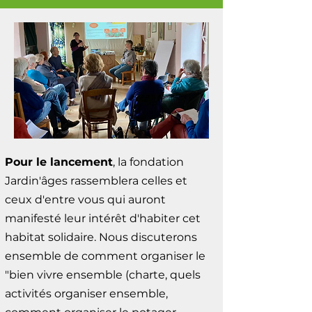
Nous allons finaliser un partenariat 
commun ...
avec l'un de ces 5 centres, qui 
répond en tout point à nos 
souhaits.

Pour le lancement
, la fondation
Jardin'âges rassemblera celles et
ceux d'entre vous qui auront
manifesté leur intérêt d'habiter cet
habitat solidaire. Nous discuterons
ensemble de comment organiser le
"bien vivre ensemble (charte, quels
activités organiser ensemble,