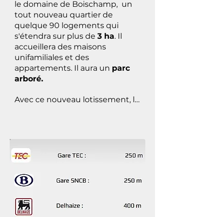
le domaine de Boischamp, un
tout nouveau quartier de
quelque 90 logements qui
s'étendra sur plus de
3 ha
. Il
accueillera des maisons
unifamiliales et des
appartements. Il aura un
parc
arboré.
Avec ce nouveau lotissement, la 
Province du Brabant wallon, via 
l'APIBW, cherche ainsi à rendre 
accessible l'accès  à la propriété 
dans le Brabant wallon.

Le terrain de Jardin'âges s'étend 
sur 51 ares, le long de l'avenue 
des Erables et de l'avenue des 
Bouleaux.  Avec un aussi grand 