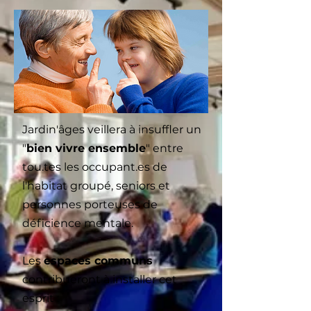
Après 16 h, au retour de leur 
activité, elles bénéficieront de 
l’encadrement d’un.e 
professionnel.le pour organiser le 
repas, la soirée...
Jardin'âges veillera à insuffler un
"
bien vivre ensemble
" entre
tou.tes les occupant.es de
l'habitat groupé, seniors et
personnes porteuses de
déficience mentale.
Les
espaces communs
contribueront à installer cet
esprit :