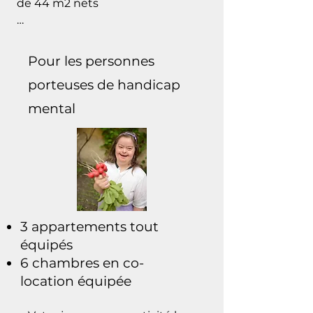
de 44 m2 nets

nos bénévoles, les habitant.es 
du quartier...​
. 1 appartement avec 2 chambres 
de 67 m2 nets

Pour les personnes
porteuses de handicap
 .  avec équipement complet : 
kitchenette, salle de bain, wc, 
mental
salon...

 . et un jardinet privé (au rez)  ou 
une terrasse privée (à l'étage)
3 appartements tout
équipés
6 chambres en co-
location équipée