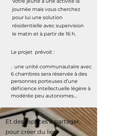
Votre jeune a une activité la
journée mais vous cherchez
pour lui une solution
résidentielle avec supervision
le matin et à partir de 16 h.
Le projet  prévoit :

. ​ une unité communautaire avec 
6 chambres sera réservée à des 
personnes porteuses d’une 
déficience intellectuelle légère à 
modérée peu autonomes

. une unité de 3 appartements 
pour des personnes plus 
Et des espaces à partager,
autonomes

pour créer du lien